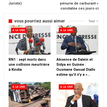
Juriste)
pénurie de carburant »
constatée ces jours-ci
vous pourriez aussi aimer
Tout
A LA UNE
A LA UNE
RN1 : sept morts dans
Absence de Dalein et
une collision meurtrière
Sidya en Guinée :
à Kindia
Ousmane Gaoual Diallo
estime qu’il n’y a «…
A LA UNE
A LA UNE