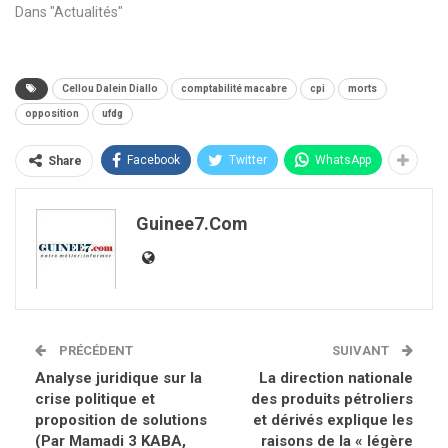
Dans "Actualités"
Cellou Dalein Diallo
comptabilité macabre
cpi
morts
opposition
ufdg
Facebook
Twitter
WhatsApp
Share
Guinee7.com
PRÉCÉDENT
SUIVANT
Analyse juridique sur la
La direction nationale
crise politique et
des produits pétroliers
proposition de solutions
et dérivés explique les
(Par Mamadi 3 KABA,
raisons de la « légère