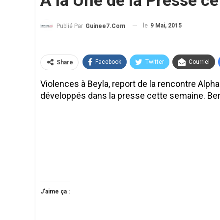
A la Une de la Presse c
le
9 Mai, 2015
Publié Par
Guinee7.com
Facebook
Twitter
Courriel
Share
Violences à Beyla, report de la rencontre Alpha 
développés dans la presse cette semaine. Ben
J’aime ça :