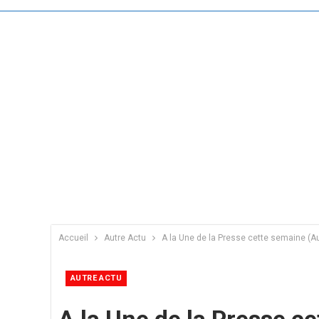
Accueil
Autre Actu
A la Une de la Presse cette semaine (A
AUTRE ACTU