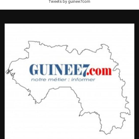
Tweets by guinee7com