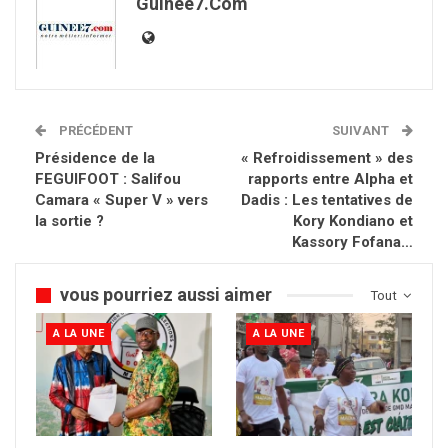
Guinee7.com
PRÉCÉDENT
SUIVANT
Présidence de la
« Refroidissement » des
FEGUIFOOT : Salifou
rapports entre Alpha et
Camara « Super V » vers
Dadis : Les tentatives de
la sortie ?
Kory Kondiano et
Kassory Fofana…
vous pourriez aussi aimer
Tout
A LA UNE
A LA UNE