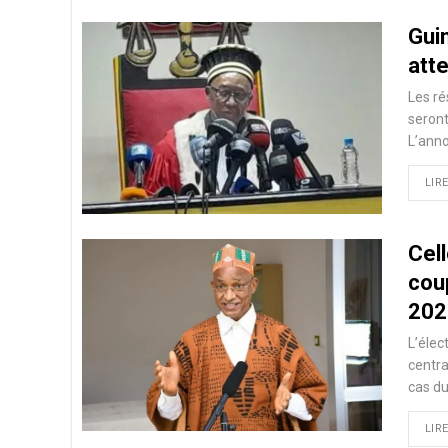
Guin
atte
Les ré
seront
L’anno
LIRE
Cell
cou
202
L’élec
centr
cas du
LIRE