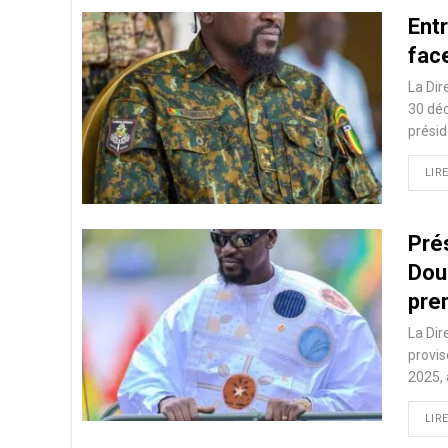
Ent
fac
La Dir
30 déc
présid
LIRE
Pré
Dou
pre
La Dir
provis
2025, 
LIRE