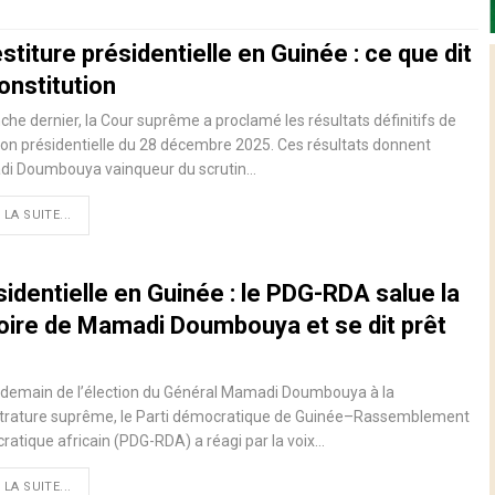
stiture présidentielle en Guinée : ce que dit
onstitution
he dernier, la Cour suprême a proclamé les résultats définitifs de
tion présidentielle du 28 décembre 2025. Ces résultats donnent
i Doumbouya vainqueur du scrutin…
 LA SUITE...
identielle en Guinée : le PDG-RDA salue la
toire de Mamadi Doumbouya et se dit prêt
ndemain de l’élection du Général Mamadi Doumbouya à la
trature suprême, le Parti démocratique de Guinée–Rassemblement
atique africain (PDG-RDA) a réagi par la voix…
 LA SUITE...