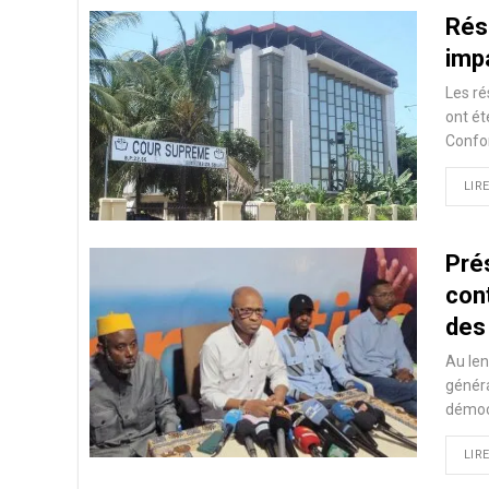
Résu
imp
Les ré
ont ét
Confor
LIRE
Pré
con
des
Au len
généra
démoc
LIRE