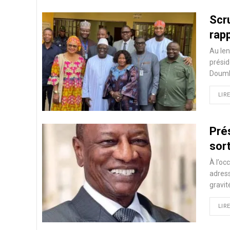
Scr
rap
Au len
présid
Doumb
LIRE
Pré
sort
À l’oc
adress
gravit
LIRE