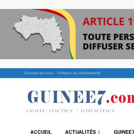
À propos de nous
Politique de confidentialité
ACCUEIL
ACTUALITÉS
GUINEE