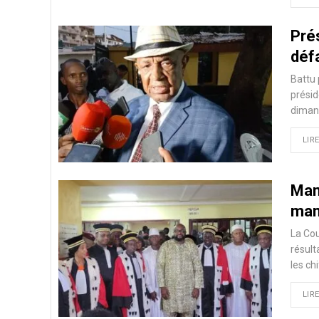
Prés
déf
Battu 
présid
diman
LIRE
Mam
man
La Cou
résult
les ch
LIRE