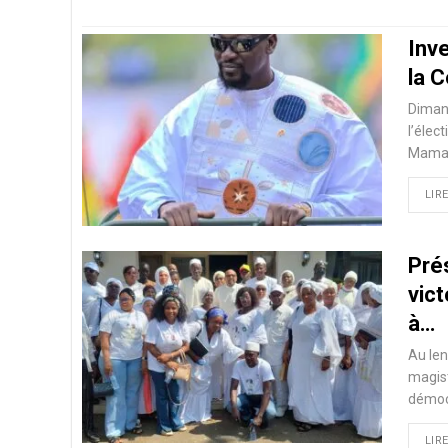
Inve
la C
Dimanc
l’élec
Mamad
LIRE
Prés
vic
à…
Au le
magis
démocr
LIRE