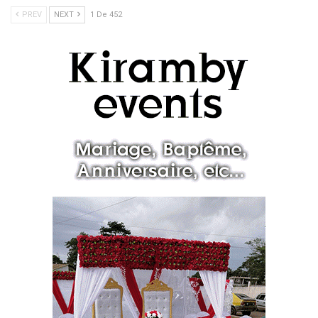
PREV
NEXT
1 De 452