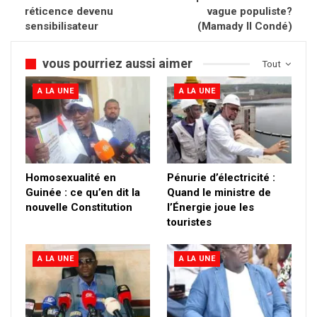
réticence devenu
vague populiste?
sensibilisateur
(Mamady II Condé)
vous pourriez aussi aimer
Tout
A LA UNE
A LA UNE
Homosexualité en
Pénurie d’électricité :
Guinée : ce qu’en dit la
Quand le ministre de
nouvelle Constitution
l’Énergie joue les
touristes
A LA UNE
A LA UNE