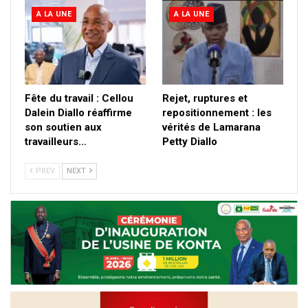
A LA UNE
A LA UNE
Fête du travail : Cellou
Rejet, ruptures et
Dalein Diallo réaffirme
repositionnement : les
son soutien aux
vérités de Lamarana
travailleurs…
Petty Diallo
PREV
NEXT