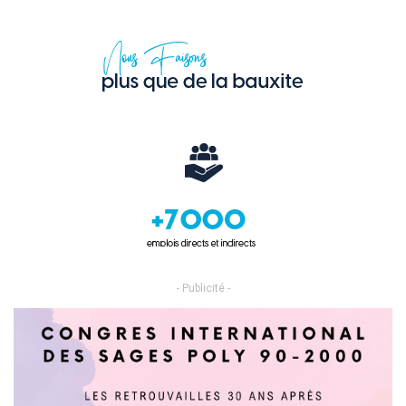
- Publicité -