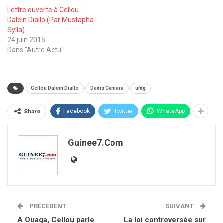
Lettre ouverte à Cellou
Dalein Diallo (Par Mustapha
Sylla)
24 juin 2015
Dans "Autre Actu"
Cellou Dalein Diallo
Dadis Camara
ufdg
Facebook
Twitter
WhatsApp
Share
Guinee7.com
PRÉCÉDENT
SUIVANT
A Ouaga, Cellou parle
La loi controversée sur