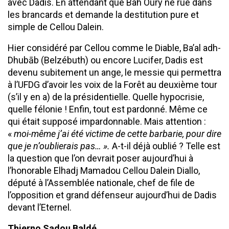
avec Dadis. En attendant que Bah Oury ne rue dans
les brancards et demande la destitution pure et
simple de Cellou Dalein.
Hier considéré par Cellou comme le Diable, Ba’al adh-
Dhubāb (Belzébuth) ou encore Lucifer, Dadis est
devenu subitement un ange, le messie qui permettra
à l’UFDG d’avoir les voix de la Forêt au deuxième tour
(s’il y en a) de la présidentielle. Quelle hypocrisie,
quelle félonie ! Enfin, tout est pardonné. Même ce
qui était supposé impardonnable. Mais attention :
«
moi-même j’ai été victime de cette barbarie, pour dire
que je n’oublierais pas… ».
A-t-il déjà oublié ? Telle est
la question que l’on devrait poser aujourd’hui à
l’honorable Elhadj Mamadou Cellou Dalein Diallo,
député à l’Assemblée nationale, chef de file de
l’opposition et grand défenseur aujourd’hui de Dadis
devant l’Eternel.
Thierno Sadou Baldé