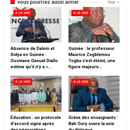
vous pourriez aussi aimer
Tout
A LA UNE
A LA UNE
Absence de Dalein et
Guinée : le professeur
Sidya en Guinée :
Maurice Zogblémou
Ousmane Gaoual Diallo
Togba s’est éteint, une
estime qu’il n’y a «…
figure majeure…
A LA UNE
A LA UNE
Éducation : un protocole
Grève des enseignants :
d’accord signé après
Bah Oury ouvre la voie
des négociations
du dialogue