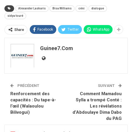
Alexander Laskaris
Bisa Williams
céni
dialogue
sidya touré
Facebook
Twitter
WhatsApp
Share
Guinee7.com
PRÉCÉDENT
SUIVANT
Renforcement des
Comment Mamadou
capacités : Du tape-à-
Sylla a trompé Conté :
l’œil (Walaoulou
Les révélations
Bilivogui)
d’Abdoulaye Dima Dabo
du PAG