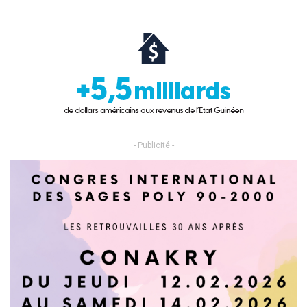
- Publicité -