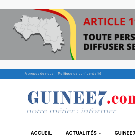
À propos de nous
Politique de confidentialité
ACCUEIL
ACTUALITÉS
GUINEE