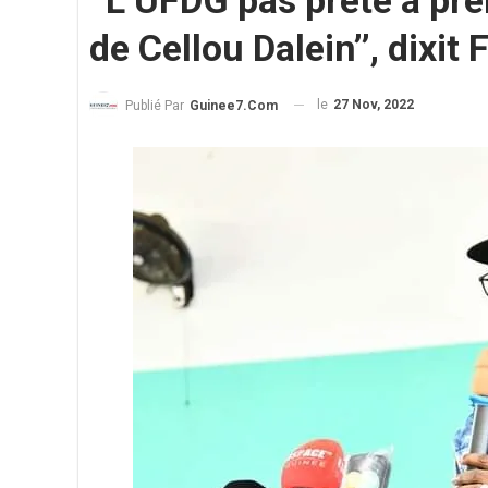
‘‘L’UFDG pas prête à pr
de Cellou Dalein’’, dixi
le
27 Nov, 2022
Publié Par
Guinee7.com