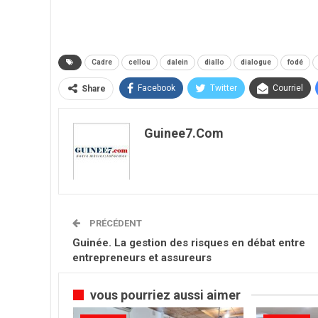
Cadre
cellou
dalein
diallo
dialogue
fodé
Facebook
Twitter
Courriel
Share
Guinee7.com
PRÉCÉDENT
Guinée. La gestion des risques en débat entre
entrepreneurs et assureurs
vous pourriez aussi aimer