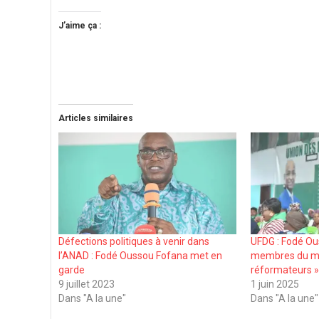
J’aime ça :
Articles similaires
Défections politiques à venir dans
UFDG : Fodé Ou
l’ANAD : Fodé Oussou Fofana met en
membres du m
garde
réformateurs 
9 juillet 2023
1 juin 2025
Dans "A la une"
Dans "A la une"