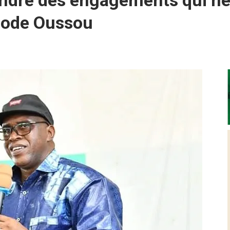
endre des engagements qui ne 
t Fode Oussou