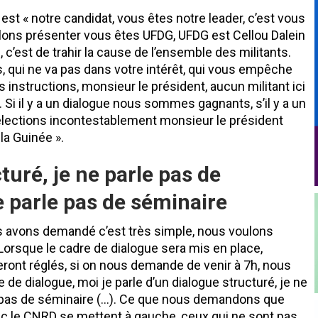
 est « notre candidat, vous êtes notre leader, c’est vous
lons présenter vous êtes UFDG, UFDG est Cellou Dalein
se, c’est de trahir la cause de l’ensemble des militants.
 qui ne va pas dans votre intérêt, qui vous empêche
es instructions, monsieur le président, aucun militant ici
t. Si il y a un dialogue nous sommes gagnants, s’il y a un
s élections incontestablement monsieur le président
la Guinée ».
turé, je ne parle pas de
e parle pas de séminaire
us avons demandé c’est très simple, nous voulons
Lorsque le cadre de dialogue sera mis en place,
eront réglés, si on nous demande de venir à 7h, nous
e de dialogue, moi je parle d’un dialogue structuré, je ne
le pas de séminaire (…). Ce que nous demandons que
vec le CNRD se mettent à gauche, ceux qui ne sont pas