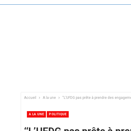
Accueil
A la une
‘‘L’UFDG pas prête à prendre des engagemen
A LA UNE
POLITIQUE