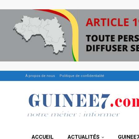
À propos de nous
Politique de confidentialité
ACCUEIL
ACTUALITÉS
GUINEE