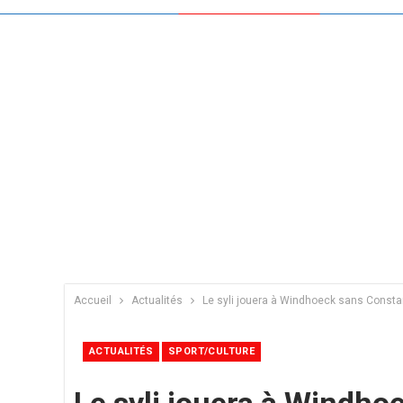
Accueil
Actualités
Le syli jouera à Windhoeck sans Constan
ACTUALITÉS
SPORT/CULTURE