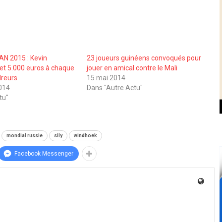
AN 2015 : Kevin
23 joueurs guinéens convoqués pour
t 5.000 euros à chaque
jouer en amical contre le Mali
dreurs
15 mai 2014
014
Dans "Autre Actu"
tu"
mondial russie
sily
windhoek
Facebook Messenger