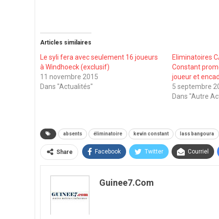
Articles similaires
Le syli fera avec seulement 16 joueurs
Eliminatoires C
à Windhoeck (exclusif)
Constant prome
11 novembre 2015
joueur et enca
Dans "Actualités"
5 septembre 2
Dans "Autre Ac
absents
éliminatoire
kevin constant
lass bangoura
Facebook
Twitter
Courriel
Share
Guinee7.com