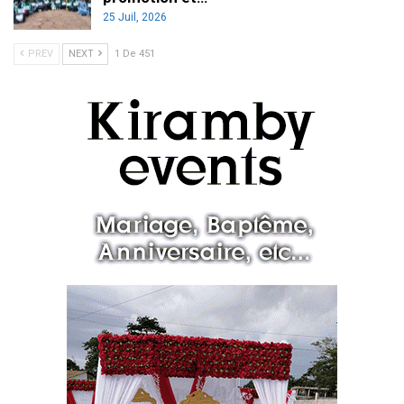
25 Juil, 2026
PREV
NEXT
1 De 451