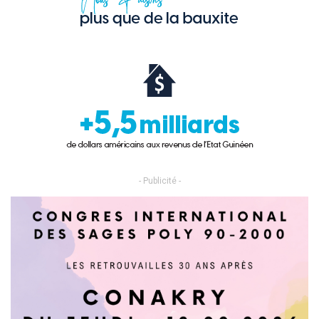
- Publicité -