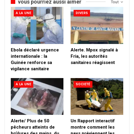
vous pourriez aussi aimer
Tout
A LA UNE
DIVERS
Ebola déclaré urgence
Alerte. Mpox signalé à
internationale : la
Fria, les autorités
Guinée renforce sa
sanitaires réagissent
vigilance sanitaire
A LA UNE
SOCIETÉ
Alerte/ Plus de 50
Un Rapport interactif
pêcheurs atteints de
montre comment les
brûlures des mains, du
pays préviennent les