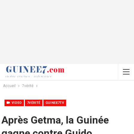
Accueil
7vérité
VIDEO
7VÉRITÉ
GUINEE7TV
Après Getma, la Guinée
gagne contre Guido