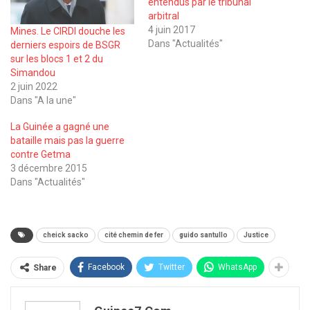
entendus par le tribunal
arbitral
4 juin 2017
Mines. Le CIRDI douche les
Dans "Actualités"
derniers espoirs de BSGR
sur les blocs 1 et 2 du
Simandou
2 juin 2022
Dans "A la une"
La Guinée a gagné une
bataille mais pas la guerre
contre Getma
3 décembre 2015
Dans "Actualités"
cheick sacko
cité chemin de fer
guido santullo
Justice
Facebook
Twitter
WhatsApp
Share