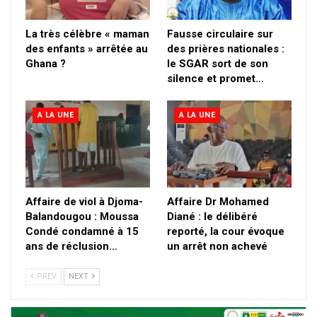
La très célèbre « maman
Fausse circulaire sur
des enfants » arrêtée au
des prières nationales :
Ghana ?
le SGAR sort de son
silence et promet…
A LA UNE
A LA UNE
Affaire de viol à Djoma-
Affaire Dr Mohamed
Balandougou : Moussa
Diané : le délibéré
Condé condamné à 15
reporté, la cour évoque
ans de réclusion…
un arrêt non achevé
PREV
NEXT