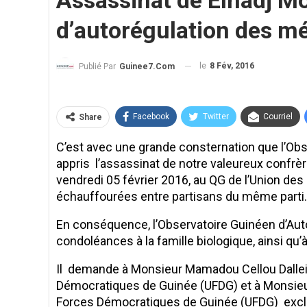
Assassinat de Elhadj Mo
d’autorégulation des m
le
8 Fév, 2016
Publié Par
Guinee7.com
Facebook
Twitter
Courriel
Share
C’est avec une grande consternation que l’Obs
appris l’assassinat de notre valeureux confrè
vendredi 05 février 2016, au QG de l’Union d
échauffourées entre partisans du même parti.
En conséquence, l’Observatoire Guinéen d’Aut
condoléances à la famille biologique, ainsi qu’
Il demande à Monsieur Mamadou Cellou Dallein
Démocratiques de Guinée (UFDG) et à Monsieu
Forces Démocratiques de Guinée (UFDG) exclu