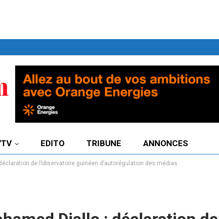
7TV
EDITO
TRIBUNE
ANNONCES
éclaration de l’observatoire guinéen d’autorégulation des médias