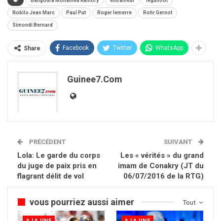
Bangoura Mohamed Kanfory
entraineur
féguifoot
Nobilo Jean Marc
Paul Put
Roger lemerre
Rohr Gernot
Simondi Bernard
Facebook
Twitter
WhatsApp
Share
Guinee7.com
PRÉCÉDENT
SUIVANT
Lola: Le garde du corps
Les « vérités » du grand
du juge de paix pris en
imam de Conakry (JT du
flagrant délit de vol
06/07/2016 de la RTG)
vous pourriez aussi aimer
Tout
A LA UNE
A LA UNE