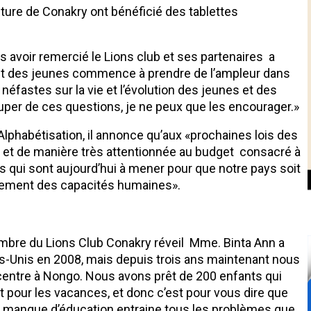
cture de Conakry ont bénéficié des tablettes
ès avoir remercié le Lions club et ses partenaires a
s et des jeunes commence à prendre de l’ampleur dans
éfastes sur la vie et l’évolution des jeunes et des
cuper de ces questions, je ne peux que les encourager.»
Alphabétisation, il annonce qu’aux «prochaines lois des
e et de manière très attentionnée au budget consacré à
ns qui sont aujourd’hui à mener pour que notre pays soit
cement des capacités humaines».
mbre du Lions Club Conakry réveil Mme. Binta Ann a
ts-Unis en 2008, mais depuis trois ans maintenant nous
centre à Nongo. Nous avons prêt de 200 enfants qui
t pour les vacances, et donc c’est pour vous dire que
 le manque d’éducation entraine tous les problèmes que