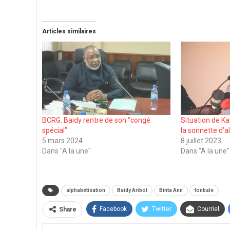
Articles similaires
BCRG. Baidy rentre de son ‘‘congé
Situation de Ka
spécial’’
la sonnette d’
5 mars 2024
8 juillet 2023
Dans "A la une"
Dans "A la une"
alphabétisation
Baidy Aribot
Binta Ann
fonbale
Facebook
Twitter
Courriel
Share