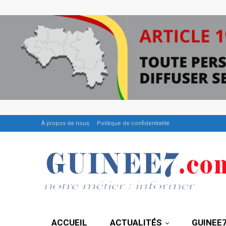
À propos de nous
Politique de confidentialité
ACCUEIL
ACTUALITÉS
GUINEE