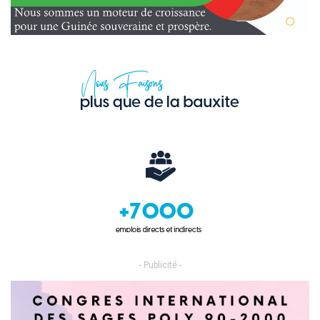
- Publicité -