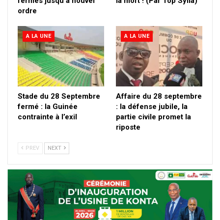
fermés jusqu’à nouvel
la mort ! (Par Top Sylla)
ordre
A LA UNE
A LA UNE
Stade du 28 Septembre
Affaire du 28 septembre
fermé : la Guinée
: la défense jubile, la
contrainte à l’exil
partie civile promet la
riposte
PREV
NEXT