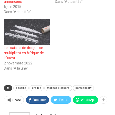
annoncées
Dans "Actualités"
6 juin 2015
Dans "Actualités"
Les saisies de drogue se
multiplient en Afrique de
l’Ouest
2 novembre 2022
Dans "A la une"
cocaine
drogue
Moussa Tiegboro
port conakry
Facebook
Twitter
WhatsApp
Share