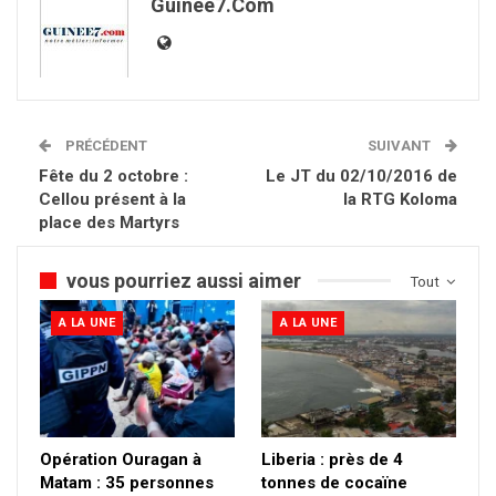
Guinee7.com
PRÉCÉDENT
SUIVANT
Fête du 2 octobre :
Le JT du 02/10/2016 de
Cellou présent à la
la RTG Koloma
place des Martyrs
vous pourriez aussi aimer
Tout
A LA UNE
A LA UNE
Opération Ouragan à
Liberia : près de 4
Matam : 35 personnes
tonnes de cocaïne