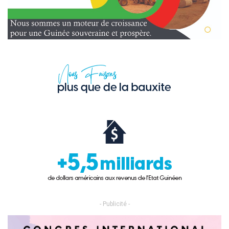
- Publicité -