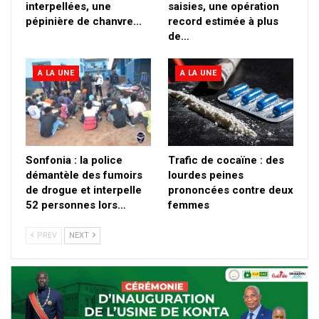
interpellées, une
saisies, une opération
pépinière de chanvre…
record estimée à plus
de…
A LA UNE
A LA UNE
Sonfonia : la police
Trafic de cocaïne : des
démantèle des fumoirs
lourdes peines
de drogue et interpelle
prononcées contre deux
52 personnes lors…
femmes
PREV
NEXT