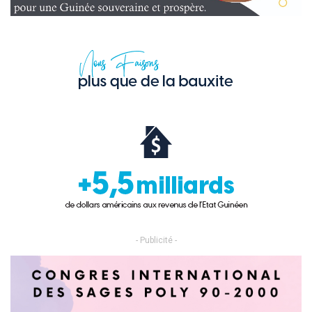
- Publicité -