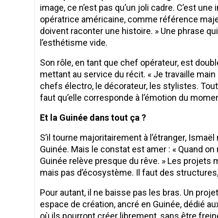
image, ce n’est pas qu’un joli cadre. C’est une i
opératrice américaine, comme référence majeure
doivent raconter une histoire. » Une phrase q
l’esthétisme vide.
Son rôle, en tant que chef opérateur, est double 
mettant au service du récit. « Je travaille main
chefs électro, le décorateur, les stylistes. Tout
faut qu’elle corresponde à l’émotion du moment
Et la Guinée dans tout ça ?
S’il tourne majoritairement à l’étranger, Isma
Guinée. Mais le constat est amer : « Quand on ré
Guinée relève presque du rêve. » Les projets m
mais pas d’écosystème. Il faut des structures
Pour autant, il ne baisse pas les bras. Un proj
espace de création, ancré en Guinée, dédié aux j
où ils pourront créer librement, sans être frein