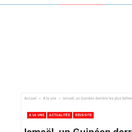
Accueil
A la une
Ismaël, un Guinéen derrière les plus belles
A LA UNE
ACTUALITÉS
RÉUSSITE