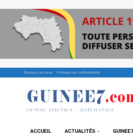
À propos de nous
Politique de confidentialité
ACCUEIL
ACTUALITÉS
GUINEE