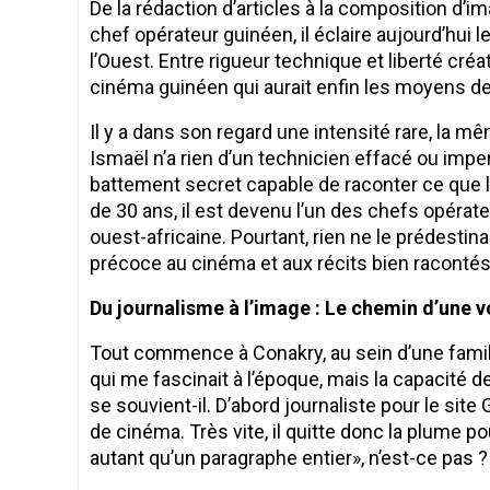
De la rédaction d’articles à la composition d’i
chef opérateur guinéen, il éclaire aujourd’hui l
l’Ouest. Entre rigueur technique et liberté créat
cinéma guinéen qui aurait enfin les moyens d
Il y a dans son regard une intensité rare, la m
Ismaël n’a rien d’un technicien effacé ou impe
battement secret capable de raconter ce que l
de 30 ans, il est devenu l’un des chefs opérat
ouest-africaine. Pourtant, rien ne le prédestinait
précoce au cinéma et aux récits bien racontés
Du journalisme à l’image : Le chemin d’une 
Tout commence à Conakry, au sein d’une famille
qui me fascinait à l’époque, mais la capacité 
se souvient-il. D’abord journaliste pour le si
de cinéma. Très vite, il quitte donc la plume p
autant qu’un paragraphe entier», n’est-ce pas ?