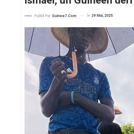
Ismaël, un Guinéen derri
le
29 Mai, 2025
Publié Par
Guinee7.com