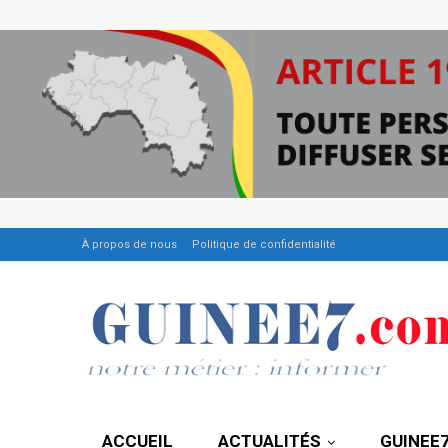
À propos de nous
Politique de confidentialité
ACCUEIL
ACTUALITÉS
GUINEE