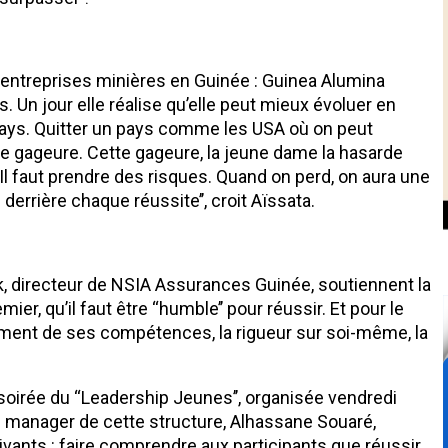
 entreprises minières en Guinée : Guinea Alumina
 Un jour elle réalise qu’elle peut mieux évoluer en
 pays. Quitter un pays comme les USA où on peut
une gageure. Cette gageure, la jeune dame la hasarde
‘‘Il faut prendre des risques. Quand on perd, on aura une
ec derrière chaque réussite’’, croit Aïssata.
 directeur de NSIA Assurances Guinée, soutiennent la
ier, qu’il faut être ‘‘humble’’ pour réussir. Et pour le
ement de ses compétences, la rigueur sur soi-même, la
soirée du ‘‘Leadership Jeunes’’, organisée vendredi
 manager de cette structure, Alhassane Souaré,
vants : faire comprendre aux participants que réussir