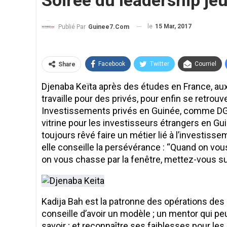
Soirée du leadership jeu
le
15 Mar, 2017
Publié Par
Guinee7.com
Facebook
Twitter
Courriel
Share
Djenaba Keïta après des études en France, aux 
travaille pour des privés, pour enfin se retrou
Investissements privés en Guinée, comme DGA.
vitrine pour les investisseurs étrangers en Gui
toujours rêvé faire un métier lié à l’investiss
elle conseille la persévérance : ‘‘Quand on vou
on vous chasse par la fenêtre, mettez-vous sur 
Kadija Bah est la patronne des opérations des 
conseille d’avoir un modèle ; un mentor qui p
savoir ; et reconnaître ses faiblesses pour les