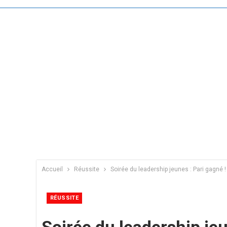
Accueil
Réussite
Soirée du leadership jeunes : Pari gagné !
RÉUSSITE