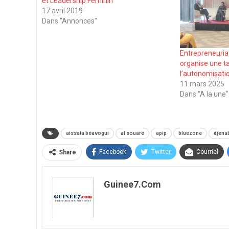
et Leadership Féminin
17 avril 2019
Dans "Annonces"
Entrepreneuriat
organise une t
l’autonomisat
11 mars 2025
Dans "A la une"
aissata béavogui
al souaré
apip
bluezone
djenab
Facebook
Twitter
Courriel
Share
Guinee7.com