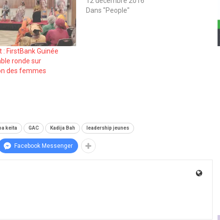
12 décembre 2016
Dans "People"
 : FirstBank Guinée
able ronde sur
ion des femmes
a keita
GAC
Kadija Bah
leadership jeunes
Facebook Messenger