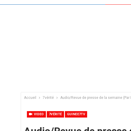
Accueil
7vérité
Audio/Revue de presse de la semaine (Par 
VIDEO
7VÉRITÉ
GUINEE7TV