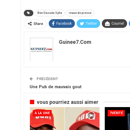
Ben Daouda Sylla
revue de presse
Facebook
Twitter
Courriel
Share
Guinee7.com
PRÉCÉDENT
Une Pub de mauvais gout
vous pourriez aussi aimer
A LA UNE
7VÉRITÉ