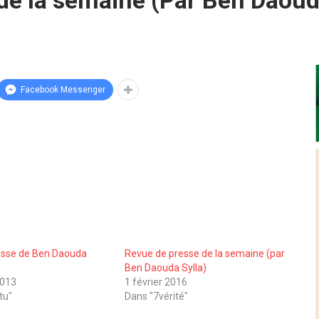
de la semaine (Par Ben Daoud
Facebook Messenger
esse de Ben Daouda
Revue de presse de la semaine (par
Ben Daouda Sylla)
2013
1 février 2016
tu"
Dans "7vérité"