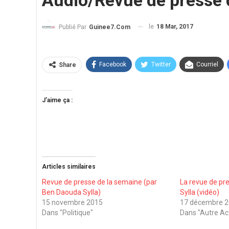
Audio/Revue de presse 
le
18 Mar, 2017
Publié Par
Guinee7.com
Facebook
Twitter
Courriel
Share
J’aime ça :
Articles similaires
Revue de presse de la semaine (par
La revue de pr
Ben Daouda Sylla)
Sylla (vidéo)
15 novembre 2015
17 décembre 
Dans "Politique"
Dans "Autre Ac