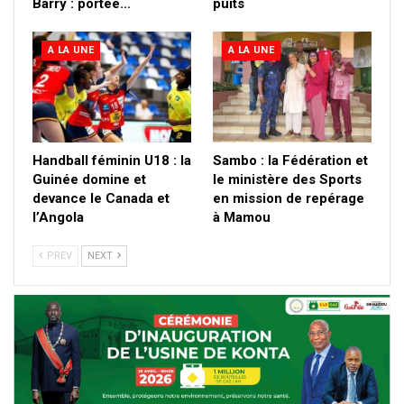
Barry : portée…
puits
A LA UNE
A LA UNE
Handball féminin U18 : la
Sambo : la Fédération et
Guinée domine et
le ministère des Sports
devance le Canada et
en mission de repérage
l’Angola
à Mamou
PREV
NEXT