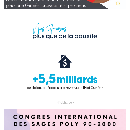
- Publicité -