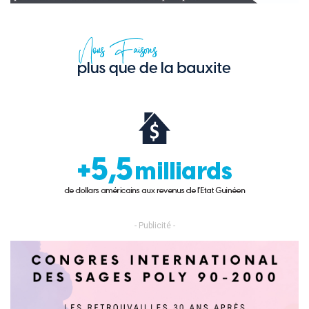
- Publicité -