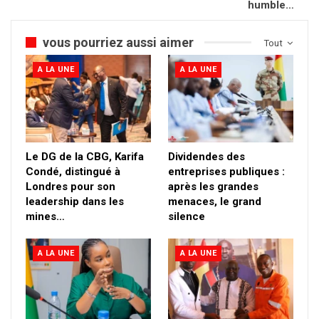
humble…
vous pourriez aussi aimer
Tout
A LA UNE
A LA UNE
Le DG de la CBG, Karifa
Dividendes des
Condé, distingué à
entreprises publiques :
Londres pour son
après les grandes
leadership dans les
menaces, le grand
mines…
silence
A LA UNE
A LA UNE