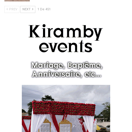
PREV
NEXT
1 De 451