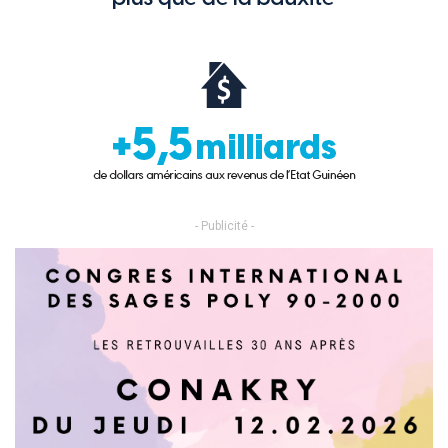
- Publicité -