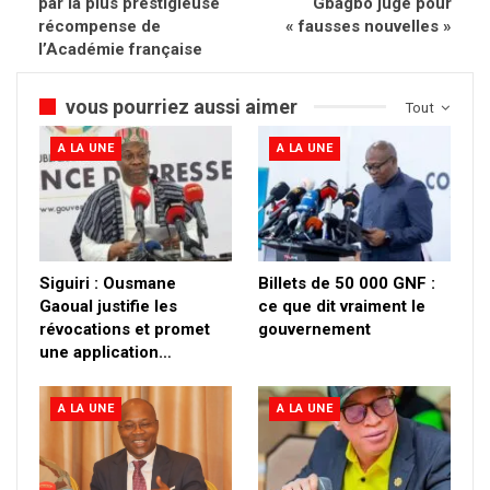
par la plus prestigieuse
Gbagbo jugé pour
récompense de
« fausses nouvelles »
l’Académie française
vous pourriez aussi aimer
Tout
A LA UNE
A LA UNE
Siguiri : Ousmane
Billets de 50 000 GNF :
Gaoual justifie les
ce que dit vraiment le
révocations et promet
gouvernement
une application…
A LA UNE
A LA UNE