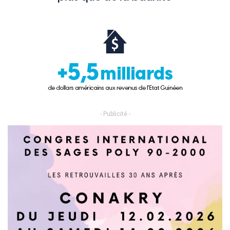
- Publicité -