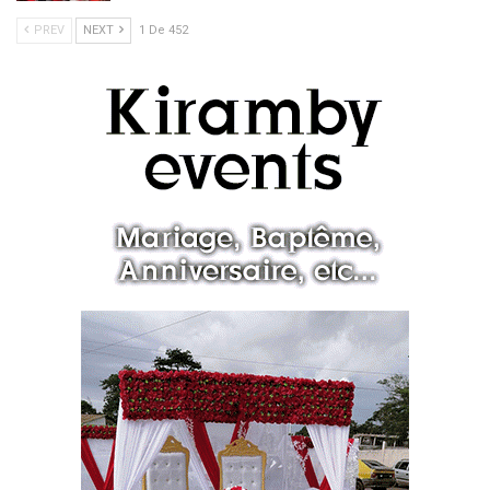
PREV
NEXT
1 De 452