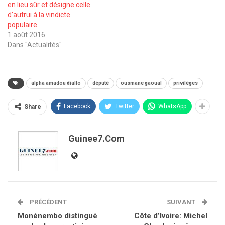
en lieu sûr et désigne celle
d’autrui à la vindicte
populaire
1 août 2016
Dans "Actualités"
alpha amadou diallo
député
ousmane gaoual
privilèges
Facebook
Twitter
WhatsApp
Share
Guinee7.com
PRÉCÉDENT
SUIVANT
Monénembo distingué
Côte d’Ivoire: Michel