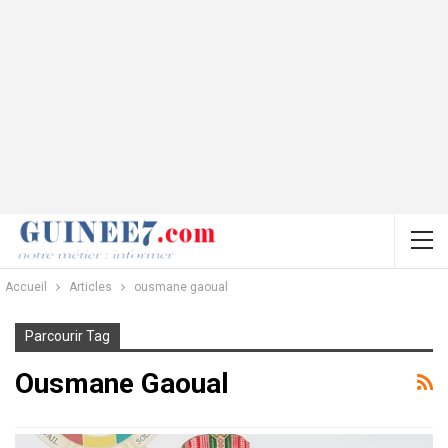
Accueil
Articles
ousmane gaoual
Parcourir Tag
Ousmane Gaoual