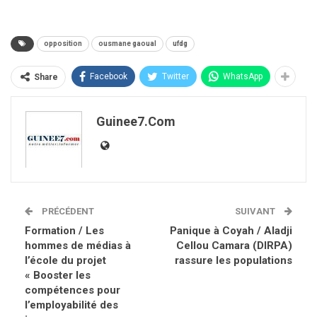
opposition
ousmane gaoual
ufdg
Facebook
Twitter
WhatsApp
Share
Guinee7.com
PRÉCÉDENT
SUIVANT
Formation / Les
Panique à Coyah / Aladji
hommes de médias à
Cellou Camara (DIRPA)
l’école du projet
rassure les populations
« Booster les
compétences pour
l’employabilité des