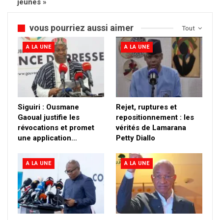
jeunes »
vous pourriez aussi aimer
Tout
A LA UNE
A LA UNE
Siguiri : Ousmane
Rejet, ruptures et
Gaoual justifie les
repositionnement : les
révocations et promet
vérités de Lamarana
une application…
Petty Diallo
A LA UNE
A LA UNE