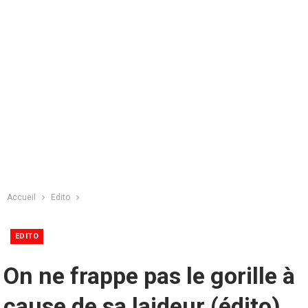
Accueil
Edito
EDITO
On ne frappe pas le gorille à
cause de sa laideur (édito)