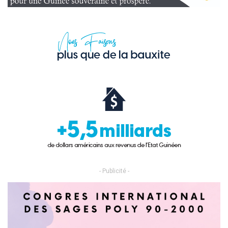
- Publicité -