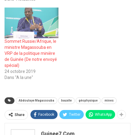
Sommet Russie/Afrique, le
ministre Magassouba en
VRP de la politique minière
de Guinée (De notre envoyé
spécial)
24 octobre 2019
Dans "A la une"
Abdoulaye Magassouba
bauxite
géophysique
mines
Facebook
Twitter
WhatsApp
Share
Guinee7.com