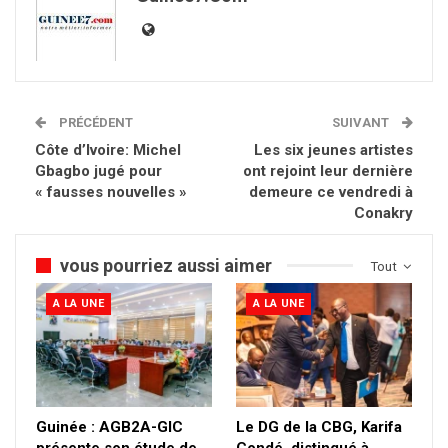
PRÉCÉDENT
SUIVANT
Côte d’Ivoire: Michel
Les six jeunes artistes
Gbagbo jugé pour
ont rejoint leur dernière
« fausses nouvelles »
demeure ce vendredi à
Conakry
vous pourriez aussi aimer
Tout
A LA UNE
A LA UNE
Guinée : AGB2A-GIC
Le DG de la CBG, Karifa
présente son étude de
Condé, distingué à