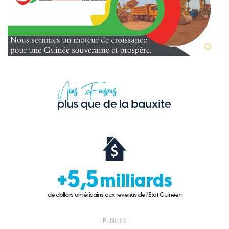
- Publicité -