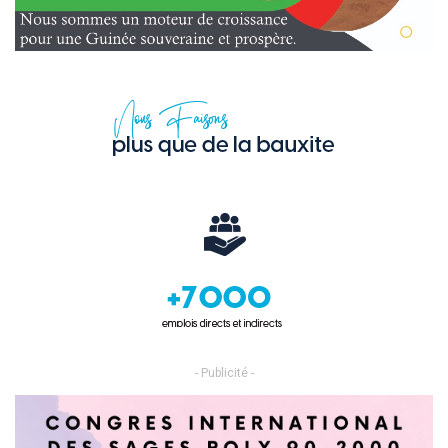
- Publicité -