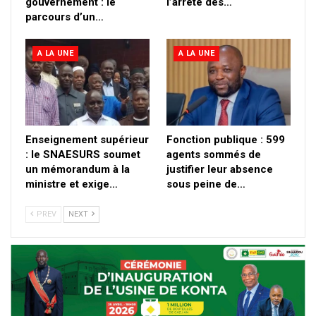
gouvernement : le
l’arrêté des…
parcours d’un…
A LA UNE
A LA UNE
Enseignement supérieur
Fonction publique : 599
: le SNAESURS soumet
agents sommés de
un mémorandum à la
justifier leur absence
ministre et exige…
sous peine de…
PREV
NEXT