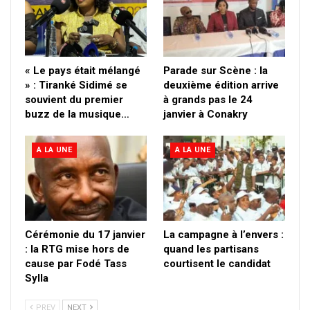
« Le pays était mélangé
Parade sur Scène : la
» : Tiranké Sidimé se
deuxième édition arrive
souvient du premier
à grands pas le 24
buzz de la musique…
janvier à Conakry
A LA UNE
A LA UNE
Cérémonie du 17 janvier
La campagne à l’envers :
: la RTG mise hors de
quand les partisans
cause par Fodé Tass
courtisent le candidat
Sylla
PREV
NEXT