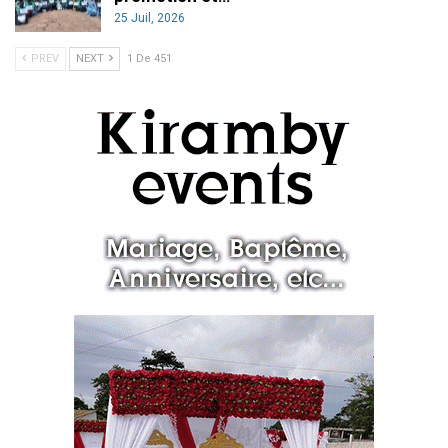
25 Juil, 2026
PREV
NEXT
1 De 451