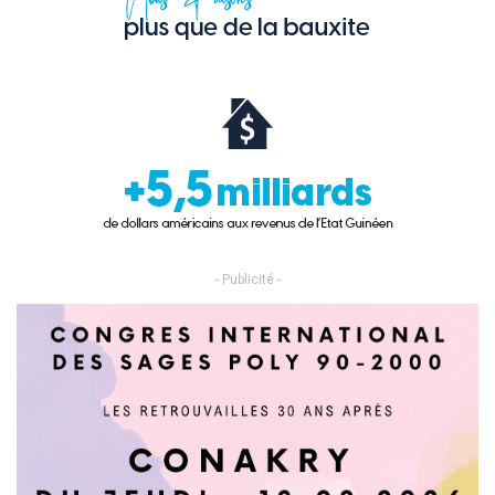
- Publicité -