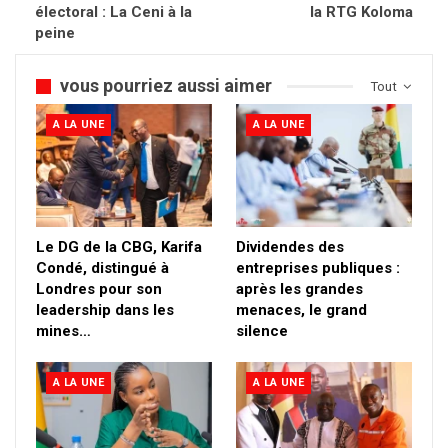
électoral : La Ceni à la
la RTG Koloma
peine
vous pourriez aussi aimer
Tout
A LA UNE
A LA UNE
Le DG de la CBG, Karifa
Dividendes des
Condé, distingué à
entreprises publiques :
Londres pour son
après les grandes
leadership dans les
menaces, le grand
mines…
silence
A LA UNE
A LA UNE