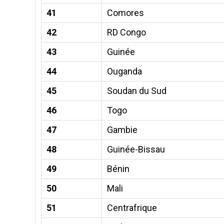
41
Comores
42
RD Congo
43
Guinée
44
Ouganda
45
Soudan du Sud
46
Togo
47
Gambie
48
Guinée-Bissau
49
Bénin
50
Mali
51
Centrafrique