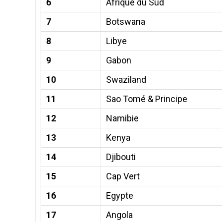
6
Afrique du Sud
7
Botswana
8
Libye
9
Gabon
10
Swaziland
11
Sao Tomé & Principe
12
Namibie
13
Kenya
14
Djibouti
15
Cap Vert
16
Egypte
17
Angola