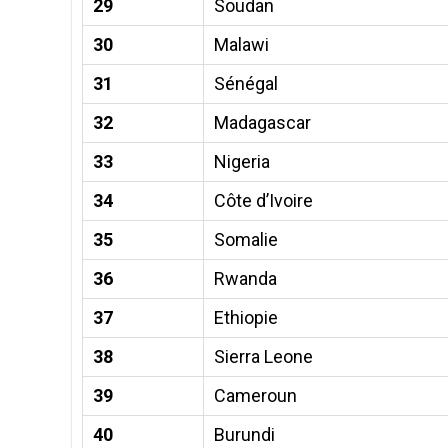
29
Soudan
30
Malawi
31
Sénégal
32
Madagascar
33
Nigeria
34
Côte d’Ivoire
35
Somalie
36
Rwanda
37
Ethiopie
38
Sierra Leone
39
Cameroun
40
Burundi