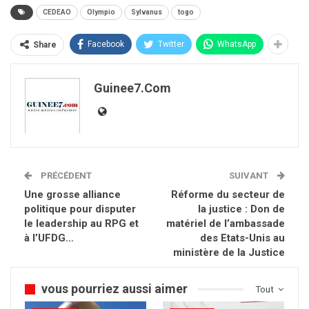
CEDEAO
Olympio
Sylvanus
togo
Facebook
Twitter
WhatsApp
Share
Guinee7.com
PRÉCÉDENT
SUIVANT
Une grosse alliance
Réforme du secteur de
politique pour disputer
la justice : Don de
le leadership au RPG et
matériel de l’ambassade
à l’UFDG…
des Etats-Unis au
ministère de la Justice
vous pourriez aussi aimer
Tout