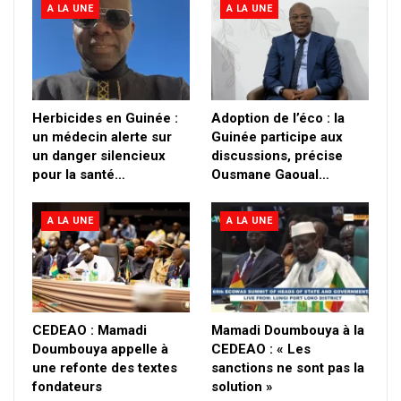
A LA UNE
A LA UNE
Herbicides en Guinée :
Adoption de l’éco : la
un médecin alerte sur
Guinée participe aux
un danger silencieux
discussions, précise
pour la santé…
Ousmane Gaoual…
A LA UNE
A LA UNE
CEDEAO : Mamadi
Mamadi Doumbouya à la
Doumbouya appelle à
CEDEAO : « Les
une refonte des textes
sanctions ne sont pas la
fondateurs
solution »