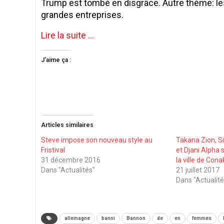
Trump est tombé en disgrâce. Autre thème: les
grandes entreprises.
Lire la suite …
J’aime ça :
Articles similaires
Steve impose son nouveau style au
Takana Zion, S
Fristival
et Djani Alpha 
31 décembre 2016
la ville de Cona
Dans "Actualités"
21 juillet 2017
Dans "Actualité
allemagne
banni
Bannon
de
en
femmes