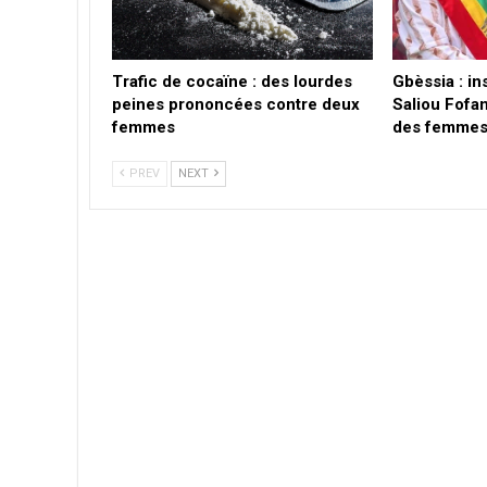
Trafic de cocaïne : des lourdes
Gbèssia : i
peines prononcées contre deux
Saliou Fofan
femmes
des femmes 
PREV
NEXT