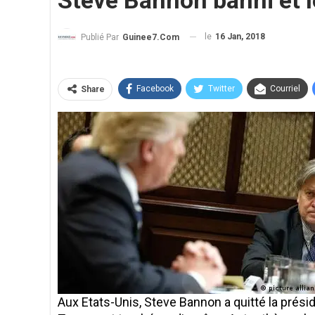
Steve Bannon banni et 
le
16 Jan, 2018
Publié Par
Guinee7.com
Facebook
Twitter
Courriel
Share
Aux Etats-Unis, Steve Bannon a quitté la prési