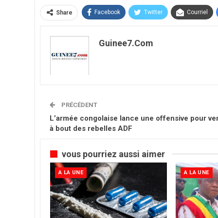
Facebook
Twitter
Courriel
Share
Guinee7.com
PRÉCÉDENT
L’armée congolaise lance une offensive pour ve
à bout des rebelles ADF
vous pourriez aussi aimer
A LA UNE
A LA UNE