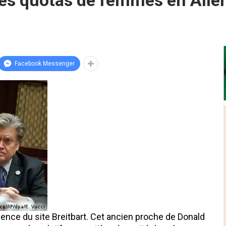
les quotas de femmes en All
Facebook Messenger
dence du site Breitbart. Cet ancien proche de Donald