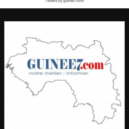
Tweets by guinee7com