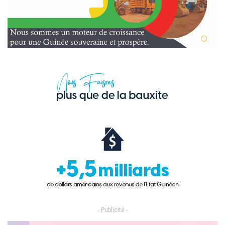
- Publicité -