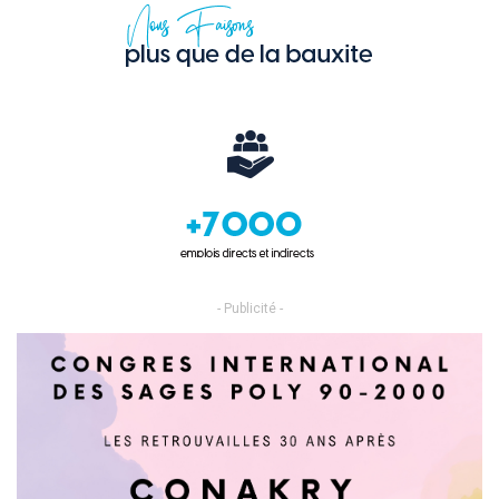
- Publicité -