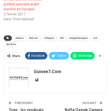
prêtent serment avant
d’entrer en fonction
2 février 2017
Dans "International"
adama
Barrow
critiqués
été
exagéréesquot
ont
quotLes
Facebook
Twitter
WhatsApp
Share
Guinee7.com
PRÉCÉDENT
SUIVANT
Togo : les syndicats
Boffa/Zeinab Camara