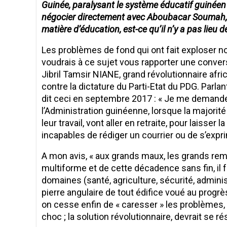
Guinée, paralysant le système éducatif guinéen 
négocier directement avec Aboubacar Soumah,
matière d’éducation, est-ce qu’il n’y a pas lieu
Les problèmes de fond qui ont fait exploser n
voudrais à ce sujet vous rapporter une convers
Jibril Tamsir NIANE, grand révolutionnaire afric
contre la dictature du Parti-Etat du PDG. Parlant
dit ceci en septembre 2017 : « Je me demand
l’Administration guinéenne, lorsque la majorit
leur travail, vont aller en retraite, pour laisser
incapables de rédiger un courrier ou de s’expri
A mon avis, « aux grands maux, les grands remè
multiforme et de cette décadence sans fin, il f
domaines (santé, agriculture, sécurité, adminis
pierre angulaire de tout édifice voué au progrès
on cesse enfin de « caresser » les problèmes, p
choc ; la solution révolutionnaire, devrait se ré