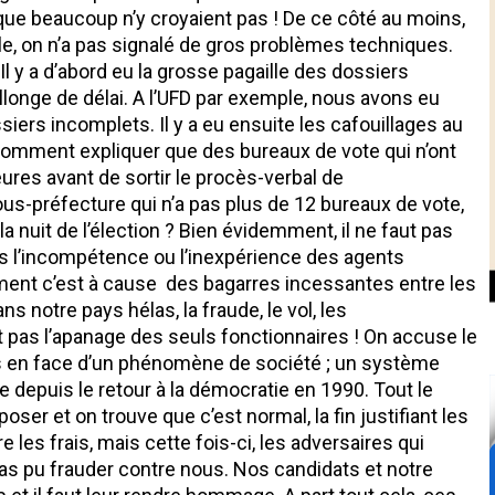
 que beaucoup n’y croyaient pas ! De ce côté au moins,
e, on n’a pas signalé de gros problèmes techniques.
Il y a d’abord eu la grosse pagaille des dossiers
 rallonge de délai. A l’UFD par exemple, nous avons eu
ers incomplets. Il y a eu ensuite les cafouillages au
 Comment expliquer que des bureaux de vote qui n’ont
ures avant de sortir le procès-verbal de
s-préfecture qui n’a pas plus de 12 bureaux de vote,
a nuit de l’élection ? Bien évidemment, il ne faut pas
s l’incompétence ou l’inexpérience des agents
ement c’est à cause des bagarres incessantes entre les
ns notre pays hélas, la fraude, le vol, les
t pas l’apanage des seuls fonctionnaires ! On accuse le
es en face d’un phénomène de société ; un système
depuis le retour à la démocratie en 1990. Tout le
oser et on trouve que c’est normal, la fin justifiant les
les frais, mais cette fois-ci, les adversaires qui
t pas pu frauder contre nous. Nos candidats et notre