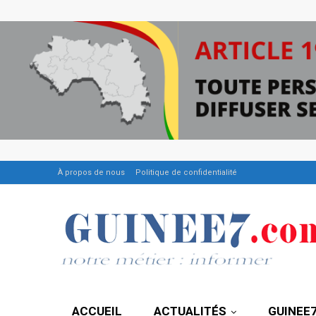
À propos de nous
Politique de confidentialité
ACCUEIL
ACTUALITÉS
GUINEE