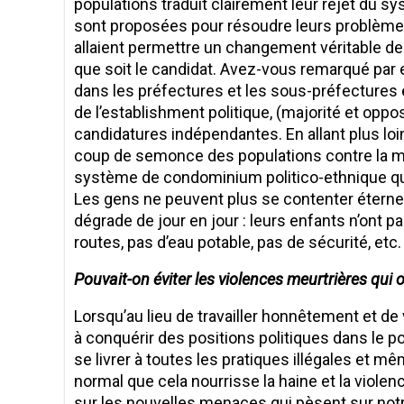
populations traduit clairement leur rejet du sy
sont proposées pour résoudre leurs problèmes
allaient permettre un changement véritable de 
que soit le candidat. Avez-vous remarqué par 
dans les préfectures et les sous-préfectures ét
de l’establishment politique, (majorité et opp
candidatures indépendantes. En allant plus loi
coup de semonce des populations contre la maj
système de condominium politico-ethnique qui
Les gens ne peuvent plus se contenter étern
dégrade de jour en jour : leurs enfants n’ont pas
routes, pas d’eau potable, pas de sécurité, etc.
Pouvait-on éviter les violences meurtrières qui on
Lorsqu’au lieu de travailler honnêtement et de 
à conquérir des positions politiques dans le pou
se livrer à toutes les pratiques illégales et m
normal que cela nourrisse la haine et la violence
sur les nouvelles menaces qui pèsent sur notre