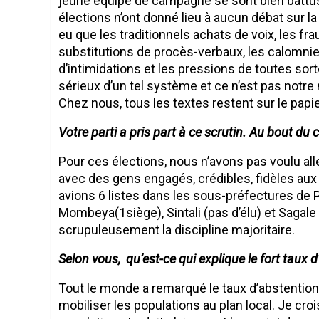
jeune équipe de campagne se sont bien battus e
élections n’ont donné lieu à aucun débat sur la
eu que les traditionnels achats de voix, les fra
substitutions de procès-verbaux, les calomnie
d’intimidations et les pressions de toutes sorte
sérieux d’un tel système et ce n’est pas notr
Chez nous, tous les textes restent sur le papie
Votre parti a pris part à ce scrutin. Au bout du 
Pour ces élections, nous n’avons pas voulu alle
avec des gens engagés, crédibles, fidèles aux 
avions 6 listes dans les sous-préfectures de Po
Mombeya(1siège), Sintali (pas d’élu) et Sagale 
scrupuleusement la discipline majoritaire.
Selon vous, qu’est-ce qui explique le fort taux 
Tout le monde a remarqué le taux d’abstention 
mobiliser les populations au plan local. Je croi