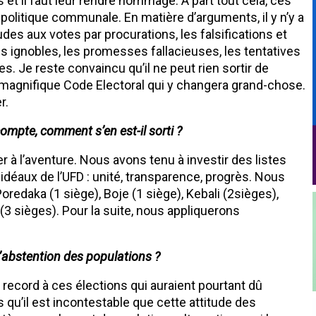
t il faut leur rendre hommage. A part tout cela, ces
 politique communale. En matière d’arguments, il y n’y a
udes aux votes par procurations, les falsifications et
s ignobles, les promesses fallacieuses, les tentatives
s. Je reste convaincu qu’il ne peut rien sortir de
e magnifique Code Electoral qui y changera grand-chose.
r.
compte, comment s’en est-il sorti ?
r à l’aventure. Nous avons tenu à investir des listes
idéaux de l’UFD : unité, transparence, progrès. Nous
redaka (1 siège), Boje (1 siège), Kebali (2sièges),
(3 sièges). Pour la suite, nous appliquerons
d’abstention des populations ?
record à ces élections qui auraient pourtant dû
s qu’il est incontestable que cette attitude des