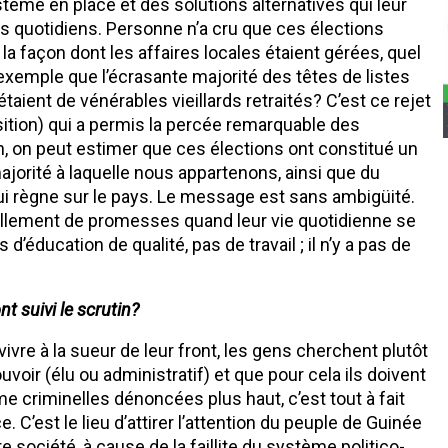
stème en place et des solutions alternatives qui leur
 quotidiens. Personne n’a cru que ces élections
la façon dont les affaires locales étaient gérées, quel
exemple que l’écrasante majorité des têtes de listes
aient de vénérables vieillards retraités? C’est ce rejet
osition) qui a permis la percée remarquable des
n, on peut estimer que ces élections ont constitué un
orité à laquelle nous appartenons, ainsi que du
 règne sur le pays. Le message est sans ambigüité.
ellement de promesses quand leur vie quotidienne se
 d’éducation de qualité, pas de travail ; il n’y a pas de
t suivi le scrutin?
vivre à la sueur de leur front, les gens cherchent plutôt
voir (élu ou administratif) et que pour cela ils doivent
ême criminelles dénoncées plus haut, c’est tout à fait
. C’est le lieu d’attirer l’attention du peuple de Guinée
 société, à cause de la faillite du système politico-