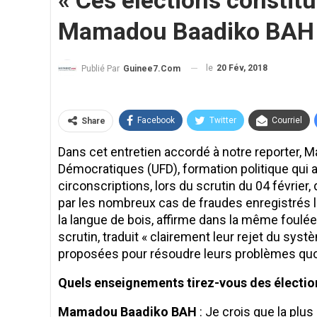
« Ces élections constitu
Mamadou Baadiko BAH P
le
20 Fév, 2018
Publié Par
Guinee7.com
Facebook
Twitter
Courriel
Share
Dans cet entretien accordé à notre reporter,
Démocratiques (UFD), formation politique qui 
circonscriptions, lors du scrutin du 04 février
par les nombreux cas de fraudes enregistrés lo
la langue de bois, affirme dans la même foulée,
scrutin, traduit « clairement leur rejet du syst
proposées pour résoudre leurs problèmes qu
Quels enseignements tirez-vous des électio
Mamadou Baadiko BAH
: Je crois que la plu