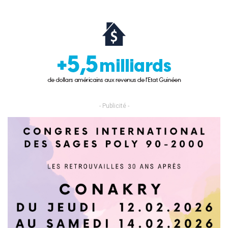
- Publicité -