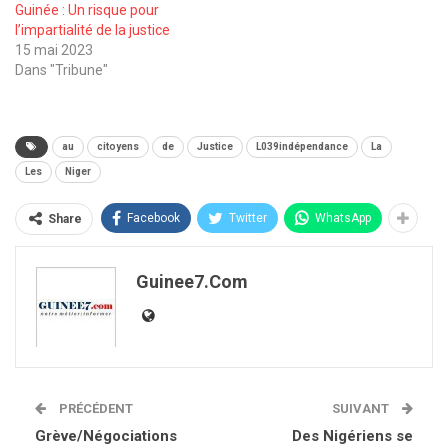
Guinée : Un risque pour
l’impartialité de la justice
15 mai 2023
Dans "Tribune"
au
citoyens
de
Justice
L039indépendance
La
Les
Niger
Facebook
Twitter
WhatsApp
Share
Guinee7.com
PRÉCÉDENT
SUIVANT
Grève/Négociations
Des Nigériens se