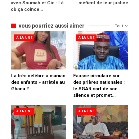
avec Soumah et Cie : Là
méfient de leur justice
où ça coince…
vous pourriez aussi aimer
Tout
A LA UNE
A LA UNE
La très célèbre « maman
Fausse circulaire sur
des enfants » arrêtée au
des prières nationales :
Ghana ?
le SGAR sort de son
silence et promet…
A LA UNE
A LA UNE