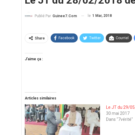
Le JT du 28/02/2018 d
le
1 Mar, 2018
Publié Par
Guinee7.com
Facebook
Twitter
Courriel
Share
J’aime ça :
Articles similaires
Le JT du 29/0
30 mai 2017
Dans "7vérité"