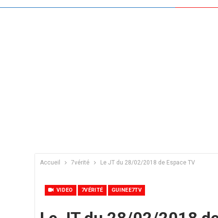
Accueil
7vérité
Le JT du 28/02/2018 de Espace TV
VIDEO
7VÉRITÉ
GUINEE7TV