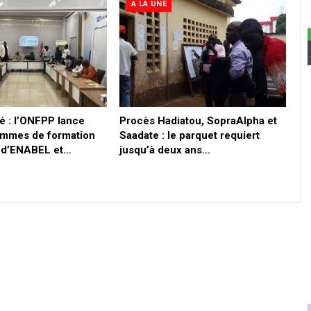
A LA UNE
é : l’ONFPP lance
Procès Hadiatou, SopraAlpha et
ammes de formation
Saadate : le parquet requiert
i d’ENABEL et…
jusqu’à deux ans…