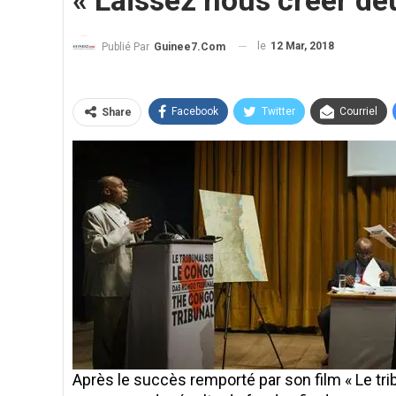
« Laissez nous créer deu
le
12 Mar, 2018
Publié Par
Guinee7.com
Facebook
Twitter
Courriel
Share
Après le succès remporté par son film « Le trib