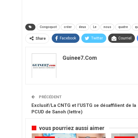
Congoquot
créer
deux
Le
nous
quatre
q
Facebook
Twitter
Courriel
Share
Guinee7.com
PRÉCÉDENT
Exclusif/La CNTG et l’USTG se désaffilient de la
PCUD de Sanoh (lettre)
vous pourriez aussi aimer