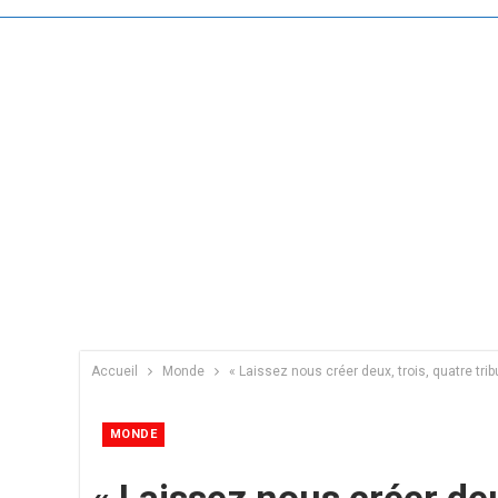
Accueil
Monde
« Laissez nous créer deux, trois, quatre tri
MONDE