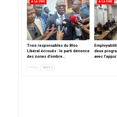
A LA UNE
A LA UNE
Trois responsables du Bloc
Employabilit
Libéral écroués : le parti dénonce
deux progr
des zones d’ombre…
avec l’appu
PREV
NEXT