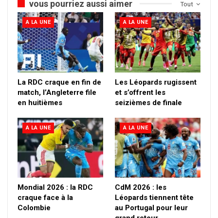
vous pourriez aussi aimer
Tout
A LA UNE
A LA UNE
La RDC craque en fin de
Les Léopards rugissent
match, l’Angleterre file
et s’offrent les
en huitièmes
seizièmes de finale
A LA UNE
A LA UNE
Mondial 2026 : la RDC
CdM 2026 : les
craque face à la
Léopards tiennent tête
Colombie
au Portugal pour leur
grand retour