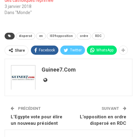
des catholiques réprimée
3 janvier 2018
Dans "Monde"
dispersé
en
l039opposition
ordre
RDC
Facebook
Twitter
WhatsApp
Share
Guinee7.com
PRÉCÉDENT
SUIVANT
L’Egypte vote pour élire
L’opposition en ordre
un nouveau président
dispersé en RDC