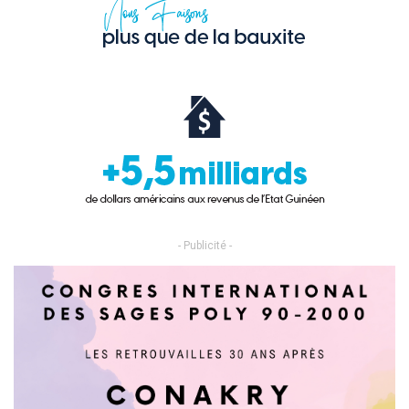
- Publicité -