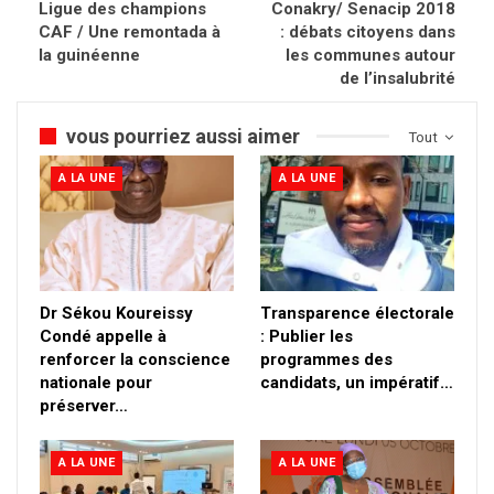
Ligue des champions
Conakry/ Senacip 2018
CAF / Une remontada à
: débats citoyens dans
la guinéenne
les communes autour
de l’insalubrité
vous pourriez aussi aimer
Tout
A LA UNE
A LA UNE
Dr Sékou Koureissy
Transparence électorale
Condé appelle à
: Publier les
renforcer la conscience
programmes des
nationale pour
candidats, un impératif…
préserver…
A LA UNE
A LA UNE