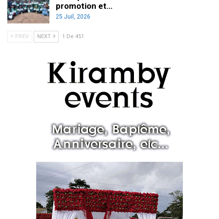
promotion et…
25 Juil, 2026
PREV
NEXT
1 De 451