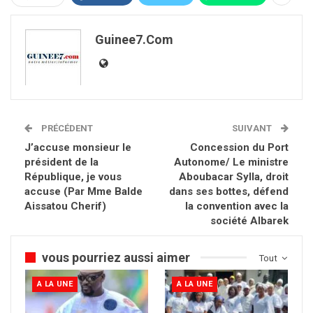
Guinee7.com
PRÉCÉDENT
SUIVANT
J’accuse monsieur le
Concession du Port
président de la
Autonome/ Le ministre
République, je vous
Aboubacar Sylla, droit
accuse (Par Mme Balde
dans ses bottes, défend
Aissatou Cherif)
la convention avec la
société Albarek
vous pourriez aussi aimer
Tout
A LA UNE
A LA UNE