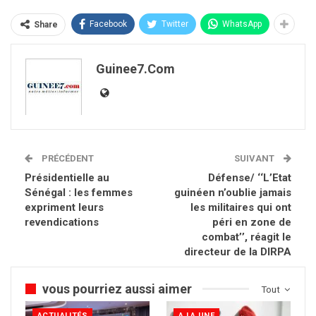
Facebook
Twitter
WhatsApp
Share
Guinee7.com
PRÉCÉDENT
SUIVANT
Présidentielle au
Défense/ ‘‘L’Etat
Sénégal : les femmes
guinéen n’oublie jamais
expriment leurs
les militaires qui ont
revendications
péri en zone de
combat’’, réagit le
directeur de la DIRPA
vous pourriez aussi aimer
Tout
ACTUALITÉS
A LA UNE