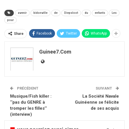
avenir
bidonville
de
Diepsloot
du
enfants
Les
pour
Facebook
Twitter
WhatsApp
Share
Guinee7.com
PRÉCÉDENT
SUIVANT
Musique/Fish killer :
La Société Navale
‘‘pas du GENRE à
Guinéenne se félicite
tromper les filles’’
de ses acquis
(interview)