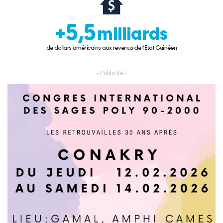
- Publicité -