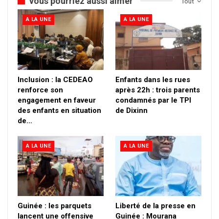
vous pourriez aussi aimer
Tout
A LA UNE
A LA UNE
Inclusion : la CEDEAO
Enfants dans les rues
renforce son
après 22h : trois parents
engagement en faveur
condamnés par le TPI
des enfants en situation
de Dixinn
de…
A LA UNE
A LA UNE
Guinée : les parquets
Liberté de la presse en
lancent une offensive
Guinée : Mourana