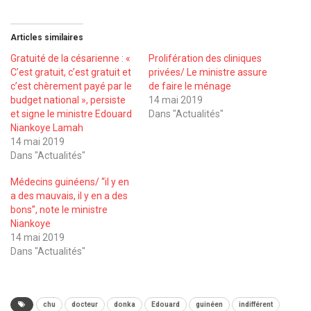
Articles similaires
Gratuité de la césarienne : «
Prolifération des cliniques
C’est gratuit, c’est gratuit et
privées/ Le ministre assure
c’est chèrement payé par le
de faire le ménage
budget national », persiste
14 mai 2019
et signe le ministre Edouard
Dans "Actualités"
Niankoye Lamah
14 mai 2019
Dans "Actualités"
Médecins guinéens/ ‘‘il y en
a des mauvais, il y en a des
bons’’, note le ministre
Niankoye
14 mai 2019
Dans "Actualités"
chu
docteur
donka
Edouard
guinéen
indifférent