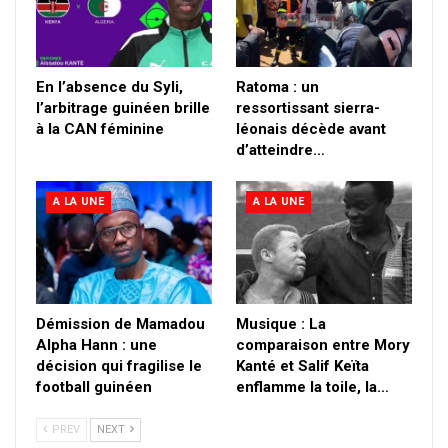
En l’absence du Syli,
Ratoma : un
l’arbitrage guinéen brille
ressortissant sierra-
à la CAN féminine
léonais décède avant
d’atteindre…
A LA UNE
A LA UNE
Démission de Mamadou
Musique : La
Alpha Hann : une
comparaison entre Mory
décision qui fragilise le
Kanté et Salif Keïta
football guinéen
enflamme la toile, la…
PREV
NEXT