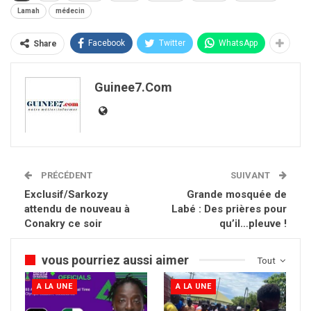
Lamah
médecin
Facebook
Twitter
WhatsApp
Share
Guinee7.com
PRÉCÉDENT
SUIVANT
Exclusif/Sarkozy
Grande mosquée de
attendu de nouveau à
Labé : Des prières pour
Conakry ce soir
qu’il…pleuve !
vous pourriez aussi aimer
Tout
A LA UNE
A LA UNE