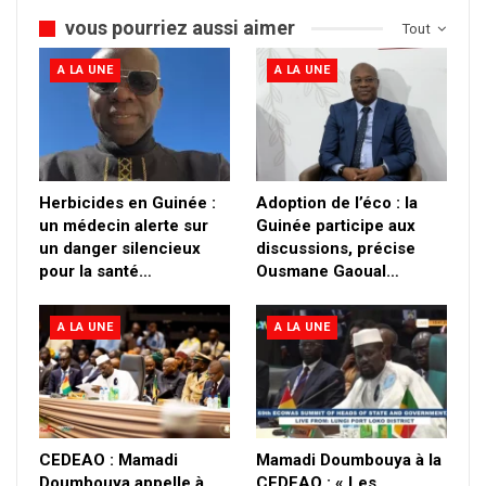
vous pourriez aussi aimer
Tout
A LA UNE
A LA UNE
Herbicides en Guinée :
Adoption de l’éco : la
un médecin alerte sur
Guinée participe aux
un danger silencieux
discussions, précise
pour la santé…
Ousmane Gaoual…
A LA UNE
A LA UNE
CEDEAO : Mamadi
Mamadi Doumbouya à la
Doumbouya appelle à
CEDEAO : « Les