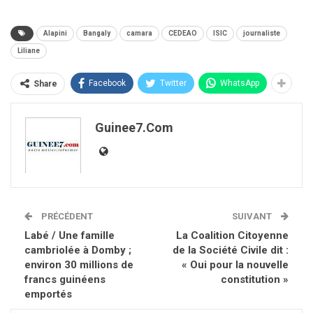
Alapini
Bangaly
camara
CEDEAO
ISIC
journaliste
Liliane
Facebook
Twitter
WhatsApp
Share
Guinee7.com
PRÉCÉDENT
SUIVANT
Labé / Une famille
La Coalition Citoyenne
cambriolée à Domby ;
de la Société Civile dit :
environ 30 millions de
« Oui pour la nouvelle
francs guinéens
constitution »
emportés