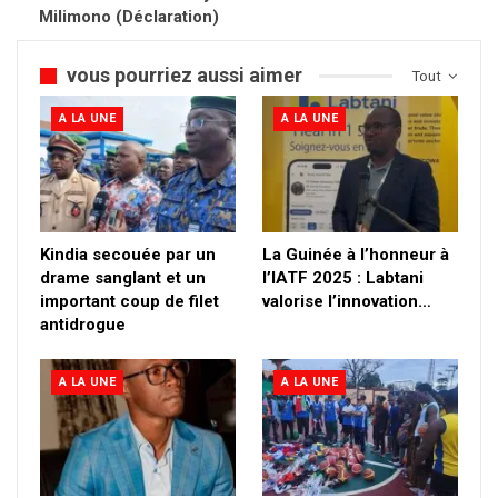
Milimono (Déclaration)
vous pourriez aussi aimer
Tout
A LA UNE
A LA UNE
Kindia secouée par un
La Guinée à l’honneur à
drame sanglant et un
l’IATF 2025 : Labtani
important coup de filet
valorise l’innovation…
antidrogue
A LA UNE
A LA UNE