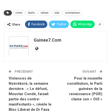
crime
diallo
ndiaye
sidy
souleymane
Facebook
Twitter
WhatsApp
Share
Guinee7.com
PRÉCÉDENT
SUIVANT
Violences de
Pour la nouvelle
Nzérékoré, la semaine
constitution, le Parti
dernière : « Le défunt,
guinéen de la
Mouctar Condé, faisait
renaissance (PGR)
partie des contre-
clame son « OUI »
manifestants », révèle le
Bloc Libéral de Dr Faya